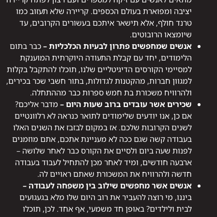
יציבה ומפוארת בעולם הכספים. קריירה שלא תעזוב כמו
טרנד חולף, אלא תישאר איתכם בעשורים הקרובים, עד
שיומצאו הרובוטים.
אנשים שמחפשים פתרון לבעיות הכלכליות –
כבר בתום
הלימודים, יחד עם קבלת התעודה היוקרתית המוענקת
למסיימי הקורסים הדיגיטליים שלנו, תוכלו להתקבל בקלות
למגוון חברות, מהקטנות לגדולות, בתור חשבי שכר בכירים,
ולהרוויח משכורת בת חמש ספרות כבר מההתחלה.
שכירים אשר עובדים ברוב שעות היום –
מדבר אליכם?
אם כן, אנו יודעים שלימודים לתואר כנראה לא רלוונטיים
לשנים הקרובות שלכם. אז במקום לבזבז את השנים האלו
בעבודה קשה שגם ככה לא מעניינת אתכם, אתם מוזמנים
לפנות שעה ביום ולסיים את הקורס כבר לאחר שלושה –
ארבעה חודשים, ומיד לאחר מכן להתחיל לעבוד בעבודה
חדשה ולהרוויח את המשכורת שאתם ראויים לה.
אנשים אשר מחפשים שילוב בין משפחה לעבודה –
ביננו, מי רוצה להעביר את רוב היום שלו מלא בגעגועים
לבית ולילדים? באופן חד משמעי, אף אחד. לכן, תוכלו