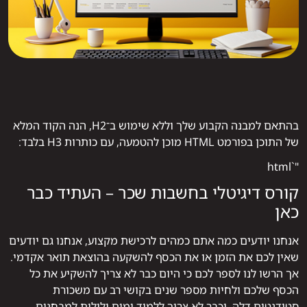
בהתאם למבנה הקבוע שלך וללא שימוש ב־H2, הנה הקוד המלא
של התוכן בפורמט HTML מוכן להטמעה, עם כותרות H3 בלבד:
"`html
קורס דיגיטלי בחשבות שכר – העתיד כבר
כאן
אנחנו יודעים כמה אתם כמהים לרכישת מקצוע, אנחנו גם יודעים
שאין לכם את הזמן או את הכסף להשקעה בהוצאת תואר אקדמי.
אך הרשו לנו לספר לכם כי היום כבר לא צריך להשקיע את כל
הכסף שלכם ולחיות מספר שנים בקושי רב עם משכורת
סטודנטים דלה, וכבר לא צריך ללמוד ימים ולילות למבחנים