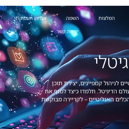
המלצות
השמה
אבחון תעסוקתי
יצירת קשר
יטלי
ים לניהול קמפיינים, יצירת תוכן
עולם הדיגיטל. תלמדו כיצד למנף את
לים האנליטיים – לקריירה מבוקשת