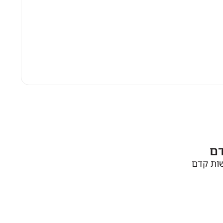
דם
שות קדם