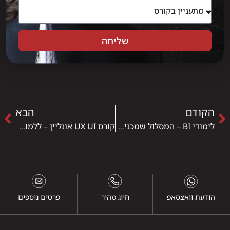
שליחה
הקודם
הבא
לימודי BI – המסלול שמכניס אותך לעומק הנתונים, העסק והקריירה הטכנולוגית
קורס UX UI אונליין – ללמוד מרחוק, ליצור מקרוב, ולהיכנס למקצוע המבוקש בהייטק
הודעת וואצסאפ
חיוג מהיר
פרטים נוספים