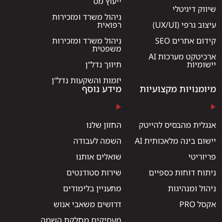
ייעוץ מס
שיווק דיגיטלי
ניהול משרד ומזכירות
עיצוב גרפי (UX/UI)
רפואית
קידום אתרים SEO
ניהול משרד ומזכירות
משפטית
ארכיטקט מערכות AI
יישומיות
תיווך נדל"ן
יזמות והשקעות נדל"ן
מיומנויות מקצועיות
מידע נוסף
אנגלית מהבסיס להייטק
החזון שלנו
יישום בינה מלאכותית AI
השמה לעבודה
פריוריטי
שואלים אותנו
ניתוח דוחות כספיים
שירות סטודנטים
ניהול ומנהיגות
מתעניין בלימודים
אקסל PRO
דרושים משאבי אנוש
מעסיקים מחלקת השמה