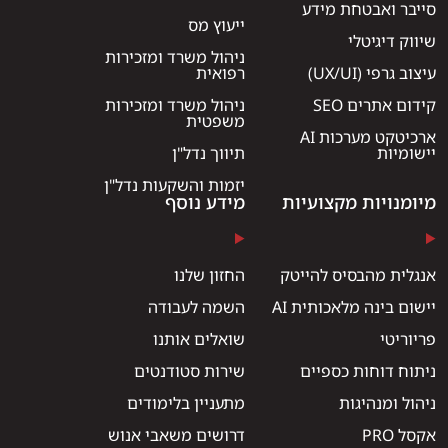
סייבר ואבטחת מידע
ייעוץ מס
שיווק דיגיטלי
ניהול משרד ומזכירות
עיצוב גרפי (UX/UI)
רפואית
קידום אתרים SEO
ניהול משרד ומזכירות
משפטית
ארכיטקט מערכות AI
יישומיות
תיווך נדל"ן
יזמות והשקעות נדל"ן
מיומנויות מקצועיות
מידע נוסף
אנגלית מהבסיס להייטק
החזון שלנו
יישום בינה מלאכותית AI
השמה לעבודה
פריוריטי
שואלים אותנו
ניתוח דוחות כספיים
שירות סטודנטים
ניהול ומנהיגות
מתעניין בלימודים
אקסל PRO
דרושים משאבי אנוש