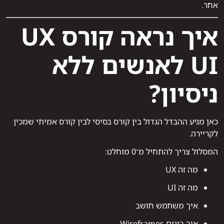
אחר.
איך נראה קורס UX
UI לאנשים ללא
ניסיון?
כאן מגיע ההבדל הגדול בין קורס בסיסי לבין קורס אמיתי שמכין
לקריירה.
המסלול צריך להתחיל מ־0 מוחלט:
מה זה UX
מה זה UI
איך משתמש חושב
איך בונים Wireframes