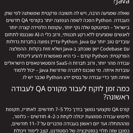
Java?
שאלה שמגיעה הרבה, ויש לה תשובה פרקטית שמשתנה לפי שוק
העבודה. Python הפכה לשפה הנפוצה יותר בקורסי QA חדשים
בישראל – הסינטקס שלה נקי יותר, עקומת הלמידה קצרה יותר
לאנשים שמגיעים ללא רקע תכנותי, ורוב כלי ה-AI שנכנסו לתחום
עובדים טוב יותר עם Python. Java עדיין נפוצה בחברות גדולות
עם Codebase ישן שנכתב ב-Java ושלא זזות בקלות. ההמלצה
הפרקטית: Python קודם – כי היא מאפשרת להגיע ליכולת
עבודה מהר יותר, ורוב חברות ה-SaaS והסטארטאפים הישראלים
עובדות איתה. מי שנכנס לחברה שדורשת Java – יכול ללמוד
אותה תוך כדי עבודה על בסיס ידע Python שכבר יש לו.
כמה זמן לוקח לעבור מקורס QA לעבודה
ראשונה?
קורס QA מקצועי נמשך בדרך כלל 5–7 חודשים. לאחריו, תקופת
חיפוש עבודה ממוצעת יכולה לקחת כ-2–4 חודשים – כלומר,
מההתחלה ועד יום ראשון בעבודה מדברים על 7–11 חודשים,
כמובן שזה תלוי במוטיבציה של הסטודנט, קצב לימוד ויכולת