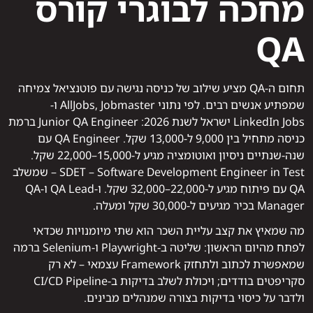
מחכה לבוגרי קורס
QA
תחום ה-QA מציע שילוב של כניסה נגישה עם פוטנציאל צמיחה
שמפתיע אנשים רבים. לפי נתוני AllJobs, Jobmaster ו-
LinkedIn Jobs ישראל לשנת 2026: Junior QA Engineer ברמת
כניסה מתחיל בין 9,000 ל-13,000 שקל. QA Engineer עם
שנה-שנתיים ניסיון ואוטומציה מגיע ל-15,000–22,000 שקל.
SDET – Software Development Engineer in Test – שמשלב
QA עם פיתוח מגיע ל-22,000–32,000 שקל. ו-QA Lead ו-QA
Manager בכיר מגיעים ל-30,000 שקל ומעלה.
מה שמאיץ את קצב עליית השכר הוא שתי מיומנויות שכדאי
לפתח מהיום הראשון: שליטה ב-Playwright ו-Selenium ברמה
שמאפשרת לכתוב ולתחזק Framework עצמאי – לא רק
סקריפטים בודדים; ויכולת לשלב בדיקות ב-CI/CD Pipeline
ולדבר על כיסוי בדיקות בצורה שמנהלים מבינים.