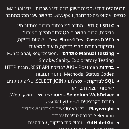
תכנית לימודים שמכינה לשוק בונה ידע בשכבות – ידע Manual
כבסיס, אוטומציה כהרחבה, ו-DevOps כהקשר שבו הכל מתחבר.
SDLC ו-STLC
– מחזור חיי פיתוח תוכנה ומחזור חיי
בדיקות, הבנת הקשר ה-QA לתוך תהליך הפיתוח
כתיבת Test Cases ו-Test Plans
– שיטות בדיקה,
טכניקות כתיבת מקרי בדיקה, תיעוד ממצאים
Manual Testing מתקדם
– Functional, Regression,
Smoke, Sanity, Exploratory Testing
בדיקות API
– Postman לבדיקת REST API, הבנת HTTP
Methods, Status Codes וניתוח תגובות
SQL לבדיקות
– שאילתות SELECT, JOIN, שליפת נתונים
לאימות תוצאות בדיקה
Selenium WebDriver
– אוטומציה של ממשקי Web,
כתיבת סקריפטים ב-Python או Java
Playwright
– כלי האוטומציה המודרני שמחליף
Selenium בהרבה סביבות עבודה
Git ו-GitHub
– ניהול קוד בדיקות, עבודה עם