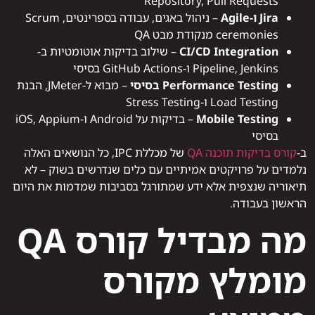
Repository, Pull Requests
Jira ו-Agile
– ניהול באגים, עבודה בספרינטים, Scrum
ceremonies מנקודת מבט QA
CI/CD Integration
– שילוב בדיקות אוטומטיות ב-
Pipeline, Jenkins ו-GitHub Actions בסיסי
Performance Testing בסיסי
– מבוא ל-JMeter, הבנת
Load Testing ו-Stress Testing
Mobile Testing
– בדיקות על Android ו-iOS, Appium
בסיסי
ב-
קורס בדיקות תוכנה QA
של מכללת IPC, כל הנושאים האלה
נלמדים על פרויקטים אמיתיים עם כלים שנדרשים בשוק – לא
תיאוריה שנצפית אלא ידע שמתורגל בסביבות שמדמות את היום
הראשון בעבודה.
מה מבדיל קורס QA
מומלץ מקורס