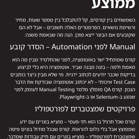
ממוצע
כשמשווים בין קורסים, קל להתבלבל בין מספר שעות, מחיר
ורשימת נושאים. הפרמטרים האלה חשובים – אבל לא הם
שקובעים אם הבוגר ייצא מוכן. הנה מה שבאמת משנה:
Manual לפני Automation – הסדר קובע
קורס שמתחיל ישר באוטומציה, לפני שהתלמיד מבין מה הוא
מאמת ולמה – בונה מבנה שביר. אוטומציה היא כלי לביצוע
בדיקות שכבר יודעים לכתוב ידנית. מי שלא מבין כיצד כותבים
Test Case איכותי – לא יכתוב אוטומציה שבודקת את הדבר
הנכון. קורס QA מומלץ מלמד Manual Testing לעומק לפני
שנוגע ב-Selenium או ב-Playwright.
פרויקטים שמצטברים לפורטפוליו
קורס שכל תרגיל בו הוא חד-פעמי – מוציא בוגרים עם ידע
שמפוצץ אבל בלי כלום להראות. קורס שבכל מודול בונים פיסה
שמצטברת לפורטפוליו – מוציא בוגרים עם תיק עבודות שמדבר.