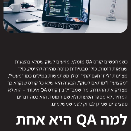
כשמחפשים קורס QA מומלץ, מגיעים לשוק שמלא בהצעות
שנראות דומות. כולן מבטיחות כניסה מהירה להייטק, כולן
מציינות "ליווי תעסוקתי" וכולן משתמשות במילים כמו "מעשי",
"מקצועי" ו"מותאם לשוק". הבעיה היא שלא כל קורס שנקרא כך
מצדיק את ההגדרה. מה שמבדיל בין קורס QA איכותי – הוא לא
המחיר, לא מספר השעות ולא שם המוסד. הוא כמה דברים
ספציפיים שניתן לבדוק לפני שמשלמים.
למה QA היא אחת