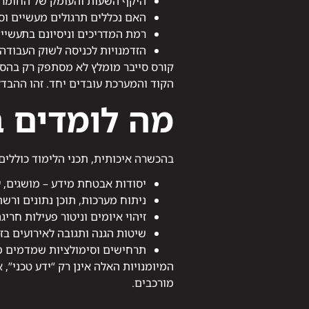
היקף השעות והעומק של החומר
האם נכללים תרגולים מעשיים וס
רמת המדריכים וניסיונם בתעשיי
הזדמנויות לכניסה לשוק העבודה
קורס סייבר מומלץ לא מסתפק רק בהסב
הקוד והמערכת עובדים יחד. זהו ההבדל 
מה לומדים ב
בהכשרה איכותית, תכני הלימוד כוללים 
יסודות אבטחת מידע – מושגים, ע
ניתוח מערכות, תוכן נתונים ורש
זיהוי איומים וניטור פעילות חריג
שיטות הגנה ותגובה לאירועים בז
תרחישים וסימולציות שמדמים מ
המיומנויות האלה אינן רק “ידע טכני”
מורכבים.