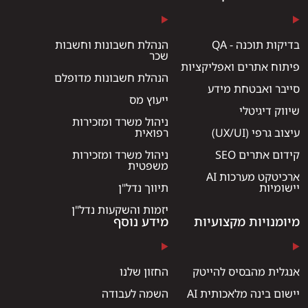
בדיקות תוכנה - QA
הנהלת חשבונות וחשבות
שכר
פיתוח אתרים ואפליקציות
הנהלת חשבונות מדופלם
סייבר ואבטחת מידע
ייעוץ מס
שיווק דיגיטלי
ניהול משרד ומזכירות
עיצוב גרפי (UX/UI)
רפואית
קידום אתרים SEO
ניהול משרד ומזכירות
משפטית
ארכיטקט מערכות AI
יישומיות
תיווך נדל"ן
יזמות והשקעות נדל"ן
מיומנויות מקצועיות
מידע נוסף
אנגלית מהבסיס להייטק
החזון שלנו
יישום בינה מלאכותית AI
השמה לעבודה