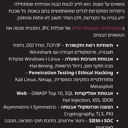
נושאים על מצגת. הוא חייב לבנות הבנה אמיתית שמתחילה
ביסודות ומתקדמת לכלים שמשתמשים בהם בשטח. כל שכבת
ידע בנויה על הקודמת, ולכן הסדר חשוב לא פחות מהתוכן.
ב-
קורס סייבר ואבטחת מידע
של מכללת IPC, התכנית מכסה את
הנושאים הבאים:
תשתיות רשת ותקשורת
– TCP/IP, מודל OSI, ניתוח
תעבורה, פרוטוקולים ועבודה עם Wireshark
אבטחת מערכות הפעלה
– Linux ו-Windows מנקודת
מבט תוקף ומגן, ניהול הרשאות, Hardening
Ethical Hacking ו-Penetration Testing
–
מתודולוגיית התקיפה המוסרית, Kali Linux, Nmap,
Metasploit
אבטחת אפליקציות Web
– OWASP Top 10, SQL
Injection, XSS, IDOR ועוד
הצפנה ופרוטוקולי אבטחה
– Symmetric ו-Asymmetric
Cryptography, TLS, PKI
SOC ו-SIEM
– ניטור אירועים, כתיבת חוקי התראה, תגובה
לאירועים