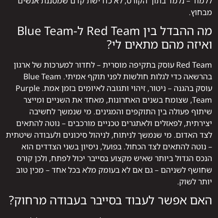
ללמוד – נלמד בתוך הקורס, לא כדרישת קדם שמסננת אנשים
מבחוץ.
מה ההבדל בין Red Team ל-Blue Team
ואיזה מהם מתאים לי?
Red Team עוסק בתקיפה מוסרית – לחדור למערכות של ארגון
בהרשאה כדי לגלות חולשות לפני תוקף אמיתי. Blue Team
עוסק בהגנה – ניטור, זיהוי ותגובה לאיומים בזמן אמת. Purple
Team, שצומח בשנים האחרונות, מאחד את השניים ומייצר
שיתוף פעולה בין התוקפים והמגינים. מי שנמשך לחשיבה
יצירתית, לפאזלים ולאתגרים טכניים מורכבים – נוטה להתאים
לצד האדום. מי שנמשך לניתוח, לניהול סיכונים ולעבודה שיטתית
– נוטה להתאים לצד הכחול. בפועל, ניסיון בשני הצדדים הוא
הנכס הגדול ביותר שאיש מקצוע בסייבר יכול לפתח, ולכן קורס
שחושף לשניהם – גם אם לא בעומק מלא בכל אחד – מכין טוב
יותר לשוק.
האם אפשר לעבוד בסייבר בעבודה מרחוק?