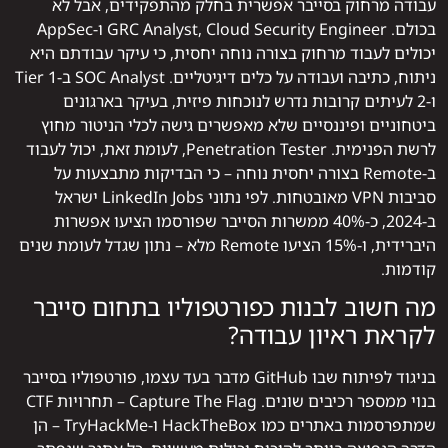
עבודה מרחוק בסייבר אפשרית בחלק מהתפקידים, אבל לא
בכולם. GRC Analyst, Cloud Security Engineer ו-AppSec
יכולים לעבוד מרחוק בצורה נוחה יחסית, כי עיקר עבודתם היא
ניתוח, כתיבה ועבודה על כלים דיגיטליים. SOC Analyst ב-Tier 1
ו-2 לעיתים קרובות נדרש לנוכחות פיזית, בעיקר בארגונים
ביטחוניים ופיננסיים שלא מאפשרים גישה לכלי הניטור מחוץ
לרשת הפנימית. Penetration Tester, לעומת זאת, יכול לעבוד
ב-Remote בצורה יחסית נוחה – כי הבדיקות מתבצעות על
סביבות VPN מאובטחות. לפי נתוני LinkedIn Jobs ישראל
ב-2024, כ-40% ממשרות הסייבר שפורסמו הציעו אפשרות
היברידית, ו-15% הציעו Remote מלא – נתון שגדל לעומת שנים
קודמות.
מה חשוב לבנות כפורטפוליו בתחום סייבר
לקראת ראיון עבודה?
בניגוד לפיתוח שבו GitHub מדבר בעד עצמו, פורטפוליו בסייבר
בנוי ממספר רכיבים שונים. Capture The Flag – תחרויות CTF
שמתפרסמות באתרים כמו HackTheBox ו-TryHackMe – הן