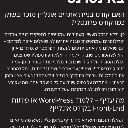
האם קורס בניית אתרים אונליין מוכר בשוק
כמו קורס פרונטלי?
כן, וללא הבדל מעשי. מעסיקים שמגייסים לתפקידי בניית אתרים
ופרילנסרים שמחפשים מבנה אתרים לא שואלים איפה למדתם –
הם שואלים מה אתם יודעים לעשות. הפרמטר שנמדד בראיון
הוא לא הפורמט שנבחר ללמידה, אלא הפורטפוליו שמוצגים,
יכולת הסברה על הקוד שנכתב ויכולת לפתור בעיה בזמן אמת.
בוגר קורס אונליין שמגיע עם אתרים שניתן לפתוח, יכול להסביר
את ההחלטות שקיבל בתהליך הבנייה ויודע לתקן בעיה CSS בזמן
הראיון – מתחרה על בסיס שווה עם כל מועמד אחר. מה שקובע
הוא תוכן ויכולת, לא הכתובת שעל התעודה.
מה עדיף – ללמוד WordPress או פיתוח
Front-End בקורס אונליין?
השאלה הנכונה היא לא מה עדיף באופן כללי, אלא מה מתאים
לכם ספציפית. WordPress מתאים למי שרוצה להיכנס לשוק