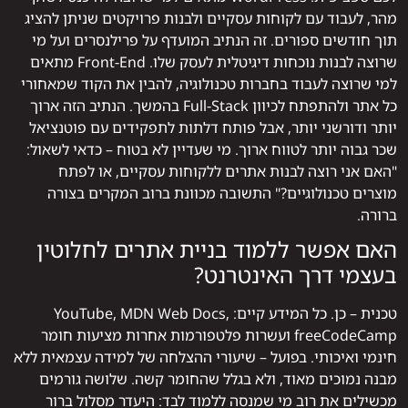
מהר, לעבוד עם לקוחות עסקיים ולבנות פרויקטים שניתן להציג
תוך חודשים ספורים. זה הנתיב המועדף על פרילנסרים ועל מי
שרוצה לבנות נוכחות דיגיטלית לעסק שלו. Front-End מתאים
למי שרוצה לעבוד בחברות טכנולוגיה, להבין את הקוד שמאחורי
כל אתר ולהתפתח לכיוון Full-Stack בהמשך. הנתיב הזה ארוך
יותר ודורשני יותר, אבל פותח דלתות לתפקידים עם פוטנציאל
שכר גבוה יותר לטווח ארוך. מי שעדיין לא בטוח – כדאי לשאול:
"האם אני רוצה לבנות אתרים ללקוחות עסקיים, או לפתח
מוצרים טכנולוגיים?" התשובה מכוונת ברוב המקרים בצורה
ברורה.
האם אפשר ללמוד בניית אתרים לחלוטין
בעצמי דרך האינטרנט?
טכנית – כן. כל המידע קיים: YouTube, MDN Web Docs,
freeCodeCamp ועשרות פלטפורמות אחרות מציעות חומר
חינמי ואיכותי. בפועל – שיעורי ההצלחה של למידה עצמאית ללא
מבנה נמוכים מאוד, ולא בגלל שהחומר קשה. שלושה גורמים
מכשילים את רוב מי שמנסה ללמוד לבד: היעדר מסלול ברור