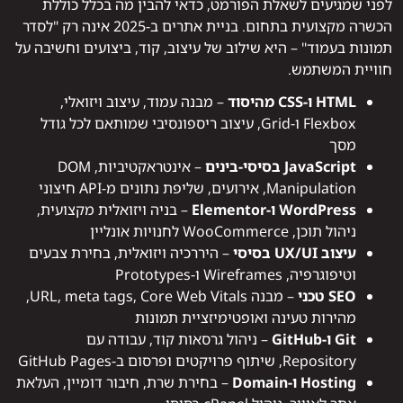
לפני שמגיעים לשאלת הפורמט, כדאי להבין מה בכלל כוללת
הכשרה מקצועית בתחום. בניית אתרים ב-2025 אינה רק "לסדר
תמונות בעמוד" – היא שילוב של עיצוב, קוד, ביצועים וחשיבה על
חוויית המשתמש.
HTML ו-CSS מהיסוד
– מבנה עמוד, עיצוב ויזואלי,
Flexbox ו-Grid, עיצוב ריספונסיבי שמותאם לכל גודל
מסך
JavaScript בסיסי-בינים
– אינטראקטיביות, DOM
Manipulation, אירועים, שליפת נתונים מ-API חיצוני
WordPress ו-Elementor
– בניה ויזואלית מקצועית,
ניהול תוכן, WooCommerce לחנויות אונליין
עיצוב UX/UI בסיסי
– היררכיה ויזואלית, בחירת צבעים
וטיפוגרפיה, Wireframes ו-Prototypes
SEO טכני
– מבנה URL, meta tags, Core Web Vitals,
מהירות טעינה ואופטימיזציית תמונות
Git ו-GitHub
– ניהול גרסאות קוד, עבודה עם
Repository, שיתוף פרויקטים ופרסום ב-GitHub Pages
Hosting ו-Domain
– בחירת שרת, חיבור דומיין, העלאת