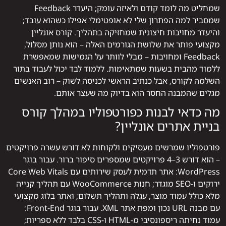
שמחליט מה לומד קודם ולאיזה עומק; היעדר Feedback
שמסביר למה הפתרון שלי לא אופטימלי אפילו כשהוא עובד;
והיעדר מחויבות חיצונית שמחזיקה בתהליך. קורס אונליין
מקצועי פותר את שלושת הגורמים האלה – הוא נותן מסלול,
Feedback ומחויבות – מבלי לוותר על הגמישות שמאפשרת
ללמוד מהבית בשעות שמתאימות. ללמוד לבד יכול לעבוד בתור
השלמה לקורס, אבל כנתיב הראשי לכניסה לשוק – רוב האנשים
מגלים שהמבנה החסר הוא בדיוק מה שעצר אותם.
מה כדאי לבנות כפורטפוליו במהלך קורס
בניית אתרים אונליין?
פורטפוליו שמרשים מעסיקים ולקוחות לא דורש עשרה פרויקטים
– הוא דורש 3–4 פרויקטים שמספרים סיפור ברור. עבור בוגר
WordPress: אתר תדמית לעסק שירותים עם Core Web Vitals
ירוקים ו-SEO מוגדר; חנות WooCommerce עם תהליך קנייה
מלא כולל עמוד מוצר, עגלה ותהליך תשלום; ואתר בלוג מקצועי
עם מבנה URL נכון ומפת אתר XML. עבור בוגר Front-End:
עמוד נחיתה ריספונסיבי מ-HTML ו-CSS בלבד ללא ספריות;