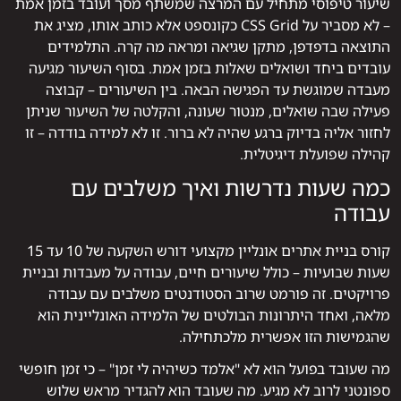
שיעור טיפוסי מתחיל עם המרצה שמשתף מסך ועובד בזמן אמת
– לא מסביר על CSS Grid כקונספט אלא כותב אותו, מציג את
התוצאה בדפדפן, מתקן שגיאה ומראה מה קרה. התלמידים
עובדים ביחד ושואלים שאלות בזמן אמת. בסוף השיעור מגיעה
מעבדה שמוגשת עד הפגישה הבאה. בין השיעורים – קבוצה
פעילה שבה שואלים, מנטור שעונה, והקלטה של השיעור שניתן
לחזור אליה בדיוק ברגע שהיה לא ברור. זו לא למידה בודדה – זו
קהילה שפועלת דיגיטלית.
כמה שעות נדרשות ואיך משלבים עם
עבודה
קורס בניית אתרים אונליין מקצועי דורש השקעה של 10 עד 15
שעות שבועיות – כולל שיעורים חיים, עבודה על מעבדות ובניית
פרויקטים. זה פורמט שרוב הסטודנטים משלבים עם עבודה
מלאה, ואחד היתרונות הבולטים של הלמידה האונליינית הוא
שהגמישות הזו אפשרית מלכתחילה.
מה שעובד בפועל הוא לא "אלמד כשיהיה לי זמן" – כי זמן חופשי
ספונטני לרוב לא מגיע. מה שעובד הוא להגדיר מראש שלוש