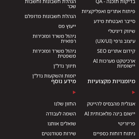
בדיקות תוכנה - QA
הנהלת חשבונות וחשבות
שכר
פיתוח אתרים ואפליקציות
הנהלת חשבונות מדופלם
סייבר ואבטחת מידע
ייעוץ מס
שיווק דיגיטלי
ניהול משרד ומזכירות
עיצוב גרפי (UX/UI)
רפואית
קידום אתרים SEO
ניהול משרד ומזכירות
משפטית
ארכיטקט מערכות AI
יישומיות
תיווך נדל"ן
יזמות והשקעות נדל"ן
מיומנויות מקצועיות
מידע נוסף
אנגלית מהבסיס להייטק
החזון שלנו
יישום בינה מלאכותית AI
השמה לעבודה
פריוריטי
שואלים אותנו
ניתוח דוחות כספיים
שירות סטודנטים