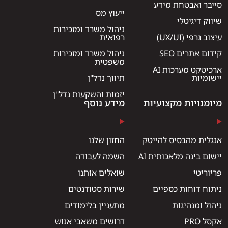
סייבר ואבטחת מידע
ייעוץ מס
שיווק דיגיטלי
ניהול משרד ומזכירות
עיצוב גרפי (UX/UI)
רפואית
קידום אתרים SEO
ניהול משרד ומזכירות
משפטית
ארכיטקט מערכות AI
יישומיות
תיווך נדל"ן
יזמות והשקעות נדל"ן
מיומנויות מקצועיות
מידע נוסף
אנגלית מהבסיס להייטק
החזון שלנו
יישום בינה מלאכותית AI
השמה לעבודה
פריוריטי
שואלים אותנו
ניתוח דוחות כספיים
שירות סטודנטים
ניהול ומנהיגות
מתעניין בלימודים
אקסל PRO
דרושים משאבי אנוש