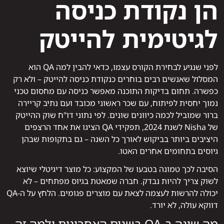
הן נקודת כניסה
לגיטימית להייטק
לפני שנגיע לבחירת הקורס עצמו, כדאי להבין למה QA הוא
המסלול שאנשים רבים בוחרים כנקודת כניסה להייטק – ולא רק
כפשרה. תחום בדיקות התוכנה מאפשר כניסה עם מחסום טכני
נמוך יחסית לפיתוח, עם שכר ראשוני מכובד ועם נתיב קריירה
ברור שמוביל לכמה כיוונים שונים. לפי נתוני דו"ח שוק ההייטק
של Nisha לשנת 2024, תפקידי QA הציגו את אחד הרצפים
היציבים ביותר בביקוש לאורך כל השנה – גם בתקופות שבהן
גיוסים בתחומים אחרים האטו.
הסיבה לכך טמונה בטבעו של המקצוע: כל מוצר דיגיטלי שיוצא
לשוק צריך להיות נבדק. חברה שמאטת בגיוס מפתחים – לא
יכולה להרשות לעצמה לצאת עם מוצרים פגומים. הלחץ על ה-QA
דווקא עולה, לא יורד.
מה שינה ב-QA בשנים האחרונות ולמה זה