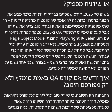
או שידנית מספיק?
בשוק של 2025, קורס שמסיים בבדיקות ידניות בלבד מציב את
הבוגר בחסרון ברור. זה לא אומר שאוטומציה מחליפה ידניות – הן
שתי מיומנויות שמשלימות זו את זו ובודק טוב צריך את שתיהן.
אבל מעסיק שמגייס לתפקיד QA ב-2025 מצפה לפחות להיכרות
עם Selenium או Playwright, להבנת Page Object Model
ולניסיון עם Pytest. בוגר שמגיע ללא ידע אוטומציה עדיין יכול
להתקבל, אבל מתחיל עם חסרון שיקשה לסגור אותו תוך כדי
עבודה. הגישה הנכונה היא לחפש קורס שמלמד ידנית לעומק
בחצי הראשון ואוטומציה בחצי השני – בצורה שכל אחד נשען על
הקודם ולא קפיצה שמשאירה פערים.
איך יודעים אם קורס QA באמת מומלץ ולא
רק מפורסם היטב?
ההבחנה הזו חשובה, כי שיווק טוב יכול לגרום לכל קורס להיראות
מומלץ. הדרך הטובה ביותר לחתוך דרך השיווק היא לשאול
שאלות ספציפיות שמחייבות תשובות קונקרטיות. כמה בוגרים