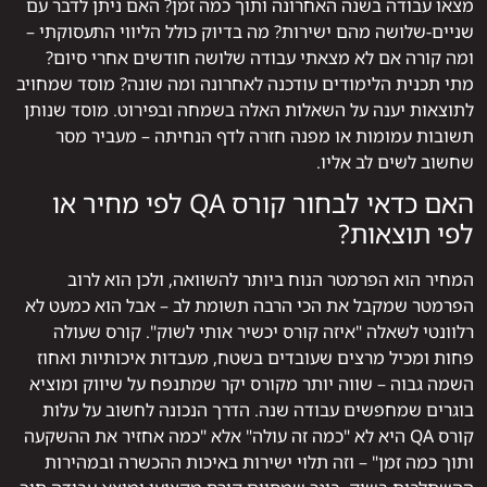
מצאו עבודה בשנה האחרונה ותוך כמה זמן? האם ניתן לדבר עם
שניים-שלושה מהם ישירות? מה בדיוק כולל הליווי התעסוקתי –
ומה קורה אם לא מצאתי עבודה שלושה חודשים אחרי סיום?
מתי תכנית הלימודים עודכנה לאחרונה ומה שונה? מוסד שמחויב
לתוצאות יענה על השאלות האלה בשמחה ובפירוט. מוסד שנותן
תשובות עמומות או מפנה חזרה לדף הנחיתה – מעביר מסר
שחשוב לשים לב אליו.
האם כדאי לבחור קורס QA לפי מחיר או
לפי תוצאות?
המחיר הוא הפרמטר הנוח ביותר להשוואה, ולכן הוא לרוב
הפרמטר שמקבל את הכי הרבה תשומת לב – אבל הוא כמעט לא
רלוונטי לשאלה "איזה קורס יכשיר אותי לשוק". קורס שעולה
פחות ומכיל מרצים שעובדים בשטח, מעבדות איכותיות ואחוז
השמה גבוה – שווה יותר מקורס יקר שמתנפח על שיווק ומוציא
בוגרים שמחפשים עבודה שנה. הדרך הנכונה לחשוב על עלות
קורס QA היא לא "כמה זה עולה" אלא "כמה אחזיר את ההשקעה
ותוך כמה זמן" – וזה תלוי ישירות באיכות ההכשרה ובמהירות