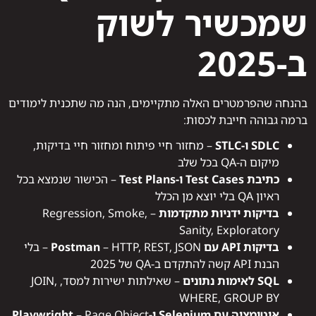
שמכשיר לשוק
ב-2025
בהנחה שהפרמטרים האלה מתקיימים, הנה מה שתכנית לימודים
ברמה גבוהה חייבת לכסות:
SDLC ו-STLC
– מחזור חיי פיתוח ומחזור חיי בדיקות,
מיקום ה-QA בכל שלב
כתיבת Test Cases ו-Test Plans
– הכישור שנמצא בכל
ראיון QA בלי יוצא מן הכלל
בדיקות ידניות מתקדמות
– Regression, Smoke,
Sanity, Exploratory
בדיקות API עם Postman
– HTTP, REST, JSON – בלי
הבנת API קשה להתקדם ב-QA של 2025
SQL לאימות נתונים
– שאילתות ישירות למסד, JOIN,
WHERE, GROUP BY
אוטומציה עם Selenium ו-Playwright
– Page Object