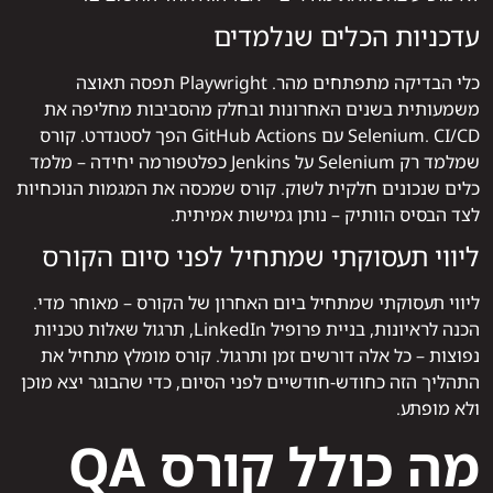
עדכניות הכלים שנלמדים
כלי הבדיקה מתפתחים מהר. Playwright תפסה תאוצה
משמעותית בשנים האחרונות ובחלק מהסביבות מחליפה את
Selenium. CI/CD עם GitHub Actions הפך לסטנדרט. קורס
שמלמד רק Selenium על Jenkins כפלטפורמה יחידה – מלמד
כלים שנכונים חלקית לשוק. קורס שמכסה את המגמות הנוכחיות
לצד הבסיס הוותיק – נותן גמישות אמיתית.
ליווי תעסוקתי שמתחיל לפני סיום הקורס
ליווי תעסוקתי שמתחיל ביום האחרון של הקורס – מאוחר מדי.
הכנה לראיונות, בניית פרופיל LinkedIn, תרגול שאלות טכניות
נפוצות – כל אלה דורשים זמן ותרגול. קורס מומלץ מתחיל את
התהליך הזה כחודש-חודשיים לפני הסיום, כדי שהבוגר יצא מוכן
ולא מופתע.
מה כולל קורס QA