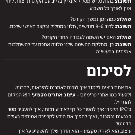
תשובה:
בהחלט. יש מסלול אונליין בלייב עם הקלטות וצוות ליווי
זמין לאורך כל השבוע.
שאלה:
כמה זמן נמשך הקורס?
תשובה:
לרוב 6–8 חודשים, תלוי במסלול ובקצב האישי שלכם.
שאלה:
האם יש השמה לעבודה אחרי הקורס?
תשובה:
כן. מחלקת ההשמה שלנו מלווה אתכם עד להשתלבות
אמיתית בתעשייה.
לסיכום
אם אתם רוצים ללמוד איך לגרום לאתרים להיראות, להרגיש
ולפעול כמו אתרי פרימיום –
עיצוב אתרים מקצועי
הוא המקום
להתחיל.
ב־IPC תלמדו איך להפוך כל דף לאירוע חזותי, איך להעביר מסר
בצבעים ובמבנה, ואיך להפוך את הידע לקריירה אמיתית בעולם
הדיגיטל.
עיצוב הוא לא רק מקצוע – הוא הדרך שלך להשפיע על איך