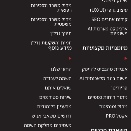
שיווק דיגיטלי
ניהול משרד ומזכירות
עיצוב גרפי (UX/UI)
רפואית
קידום אתרים SEO
ניהול משרד ומזכירות
משפטית
ארכיטקט מערכות AI
יישומיות
תיווך נדל"ן
יזמות והשקעות נדל"ן
מיומנויות מקצועיות
מידע נוסף
אנגלית מהבסיס להייטק
החזון שלנו
יישום בינה מלאכותית AI
השמה לעבודה
פריוריטי
שואלים אותנו
ניתוח דוחות כספיים
שירות סטודנטים
ניהול ומנהיגות
מתעניין בלימודים
אקסל PRO
דרושים משאבי אנוש
מעסיקים מחלקת השמה
השארת פרטים