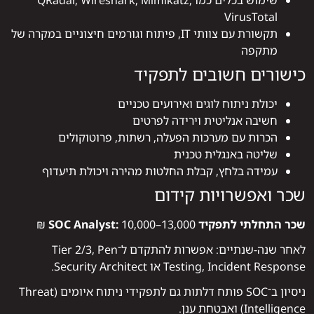
שימוש בכלים כמו QRadar, Wireshark, Mimikatz,
VirusTotal
תקשורת עם צוותי IT, פיתוח וגורמים חיצוניים במקרה של
מתקפה
כישורים חשובים לתפקיד
יכולת ניתוח לוגים ואירועים טכניים
חשיבה אנליטית וירידה לפרטים
הכרות עם מערכות הפעלה, רשתות, פרוטוקולים
שליטה באנגלית טכנית
עמידה בלחץ, קבלת החלטות מהירה ויכולת תיעדוף
שכר ואפשרויות קידום
שכר התחלתי לתפקיד SOC Analyst:
10,000–13,000 ₪
לאחר שנה-שנתיים: אפשרות להתקדם ל־Tier 2/3, Pen
Testing, Incident Response או Security Architect.
ניסיון ב־SOC פותח דלתות גם לתפקידי ניתוח איומים (Threat
Intelligence) ואבטחת ענן.