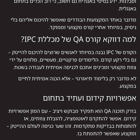
וסבלנות. ידע בסיסי באנגלית גם חשוב, כי רוב הכלים בתחום
באנגלית.
מדובר באחד המקצועות הבודדים שאפשר להיכנס אליהם בלי
ניסיון, במיוחד אחרי קורס מקצועי וממוקד.
למה דווקא קורס QA של מכללת IPC?
הקורס של IPC נבנה במיוחד לאנשים שרוצים להיכנס להייטק –
גם בלי רקע קודם. הלימודים פרקטיים, מעשיים, מלווים על ידי
צוות מקצועי ומכינים אתכם לכניסה אמיתית לעבודה בשטח.
לא מדובר רק בלימוד תיאורטי – אלא הכנה אמיתית לחיים
במקצוע.
אפשרויות קידום ועתיד בתחום
בודק תוכנה QA הוא תפקיד מבוקש ויציב – עם המון אפשרויות
קידום. אפשר להתקדם לאוטומציה, להובלת צוותים, או
להתמחות בבדיקות מתקדמות. זהו שער כניסה לעולם ההייטק –
ומקצוע שאפשר להתפתח בו.