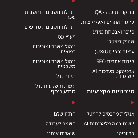
בדיקות תוכנה - QA
הנהלת חשבונות וחשבות
שכר
פיתוח אתרים ואפליקציות
הנהלת חשבונות מדופלם
סייבר ואבטחת מידע
ייעוץ מס
שיווק דיגיטלי
ניהול משרד ומזכירות
עיצוב גרפי (UX/UI)
רפואית
קידום אתרים SEO
ניהול משרד ומזכירות
משפטית
ארכיטקט מערכות AI
יישומיות
תיווך נדל"ן
יזמות והשקעות נדל"ן
מיומנויות מקצועיות
מידע נוסף
אנגלית מהבסיס להייטק
החזון שלנו
יישום בינה מלאכותית AI
השמה לעבודה
פריוריטי
שואלים אותנו