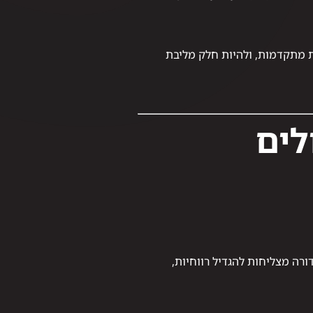
ת מתקדמות, ולהיות חלק מליבת
לולים
 על כך שחברות שמשתמשות ב־BI ובנתונים בצורה סדורה מצליחות להגדיל רווחיות,