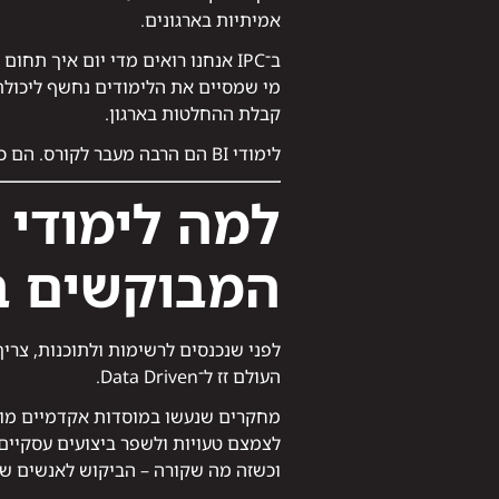
אמיתיות בארגונים.
ב־IPC אנחנו רואים מדי יום איך תחום ה־BI פותח דלתות לאנשים שמגיעים גם ללא רקע טכנולוגי.
מי שמסיים את הלימודים נחשף ליכולת
קבלת ההחלטות בארגון.
לימודי BI הם הרבה מעבר לקורס. הם כניסה לעולם שבו נתונים הופכים למקצוע.
המבוקשים ב
לפני שנכנסים לרשימות ולתוכנות, צרי
העולם זז ל־Data Driven.
לצמצם טעויות ולשפר ביצועים עסקיים
וכשזה מה שקורה – הביקוש לאנשים שי