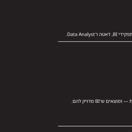
Data A.
 ש־BI מדויק להם.