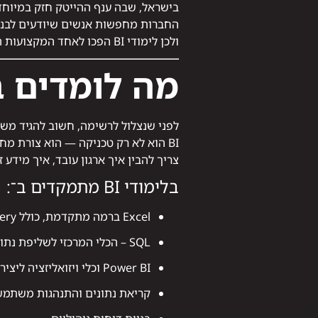
בישראל, שבה ענף ההייטק חזק במיוחד, 
החברות מחפשות אנשים שיודעים לבנות Dashboard, לשלוף נתונים, לנתח, להציג תובנות ולהניע ת
ולכן לימודי BI הפכו לאחד המקצועות הרלוונטיים ביותר למי שמחפש כניסה למשרות טכנולוגיות.
מה לומדים במ
לפני שנצלול לרשימה, חשוב להגיד משה
BI הוא לא רק טכניקה — הוא צורת מחשבה.
צריך להבין איך ארגון עובד, איך מידע 
בלימודי BI מתמקדים ב־:
Excel ברמה מתקדמת, כולל Power Query ו־Pivot
SQL – הכלי המרכזי לשליפת נתונים ממאגרים
Power BI וכלי ויזואליזציה ליצירת Dashboard מעשי
קריאת נתונים והתנהגות משתמ