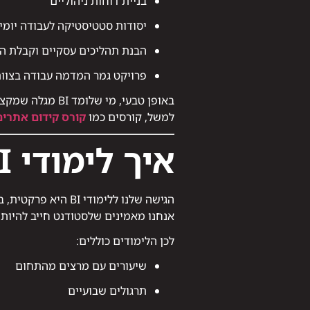
בניית דוחות ניהוליים
יסודות סטטיסטיקה לעבודה יומי
הבנת תהליכים עסקיים וקבלת ה
פרויקט גמר המדמה עבודה בצוות BI אמי
באופן טבעי, מי שלומד BI מגלה שמקצועות נוספים משתלבים היטב בדרך.
למשל, קורסים כמו
קורס קידום אתרים EO
איך לימודי BI נראים ב־IPC?
הגישה שלנו ללימודי BI היא פרקטית, בלי סיבוכים מיותרים ובלי תיאוריות שלא משתמשים בהן בשטח.
אנחנו מאמינים שלסטודנט חייב להיות נ
לכן הלימודים כוללים:
שיעורים עם מרצים מהתחום
תרגולים שבועיים