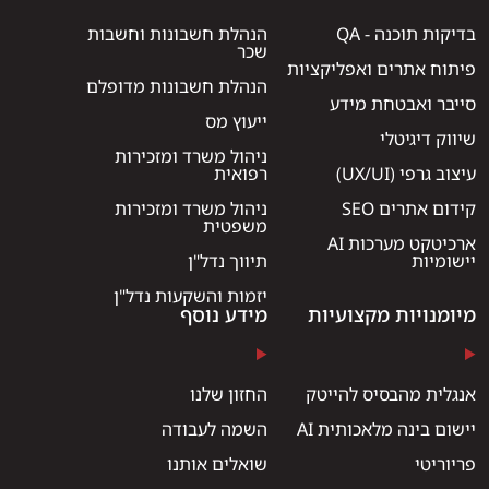
בדיקות תוכנה - QA
הנהלת חשבונות וחשבות
שכר
פיתוח אתרים ואפליקציות
הנהלת חשבונות מדופלם
סייבר ואבטחת מידע
ייעוץ מס
שיווק דיגיטלי
ניהול משרד ומזכירות
עיצוב גרפי (UX/UI)
רפואית
קידום אתרים SEO
ניהול משרד ומזכירות
משפטית
ארכיטקט מערכות AI
יישומיות
תיווך נדל"ן
יזמות והשקעות נדל"ן
מיומנויות מקצועיות
מידע נוסף
אנגלית מהבסיס להייטק
החזון שלנו
יישום בינה מלאכותית AI
השמה לעבודה
פריוריטי
שואלים אותנו