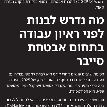
Azure או GCP לצד הבנת אבטחה – נמצא בנקודת ביקוש גבוהה
מאוד.
מה נדרש לבנות
לפני ראיון עבודה
בתחום אבטחת
סייבר
הטעות שרבים עושים אחרי קורס היא לצאת לחפש עבודה עם
תעודה – ובלי שום דבר נוסף להראות. בשוק של 2025, תעודה
היא הסף המינימלי. מה שמבדיל מועמד שמקבל ראיון ממועמד
שלא, הוא הפורטפוליו.
פורטפוליו בסייבר נבנה ממספר מרכיבים שכדאי להתחיל לצבור
כבר במהלך הקורס. אתגרי CTF בפלטפורמות כמו TryHackMe ו-