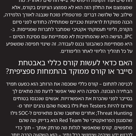
חודשים ועוד תקופת חיפוש של 2–4 חודשים לאחריו. מה
שמצמצם את החלון הזה הוא לא ממוצע הציונים בקורס, אלא
שילוב של שלושה דברים: פורטפוליו מוכח שנבנה לאורך הלמידה,
הכנה ממוקדת לראיונות טכניים שמתחילה כחודש לפני סיום
הקורס, וליווי תעסוקתי אקטיבי שמחבר לחברות שמגייסות. ב-
IPC, הגישה היא שהמחויבות לא מסתיימת עם מסיבת הסיום –
היא מסתיימת כשהבוגר נכנס לעבודה. זה שינוי תפיסה שמשפיע
על כל תהליך הליווי לאחר הלימודים.
האם כדאי לעשות קורס כללי באבטחת
סייבר או קורס ממוקד בהתמחות ספציפית?
לכניסה לתחום – קורס כללי שמכסה את הרוחב הוא כמעט תמיד
הבחירה הנכונה. הסיבה היא שאי אפשר לדעת מה מתאים לך
בסייבר לפני שהכרת את האפשרויות. אנשים שנכנסו בטוחים
שירצו להיות Pen Testers גילו בשטח שהם נהנים יותר מ-
Threat Hunting; אחרים שחשבו שהם מתאימים ל-SOC גילו
שהסגנון הפרואקטיבי של Red Team הוא בדיוק מה שהם
מחפשים. קורס שמאפשר לגלות מה מרתק אותך – תוך כדי
לרכוש ידע שיהיה שימושי בכל נתיב – הוא השקעה הרבה יותר