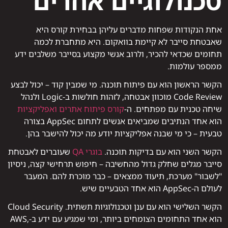
טכנולוגיים אחרים
אחת הנקודות שפחות מדברים עליהן בבחירת קורס היא
שאבטחת סייבר לא קיימת בוואקום. היא מתחברת לכמה
תחומים שכדאי להכיר, ולרוב אנשי מקצוע בסייבר משלבים ידע
ממספר עולמות.
הקשר הראשון הוא עם פיתוח תוכנה. מי שמבין קוד – יכול לבצע
Code Review מוכוון אבטחה, לזהות חולשות ב-Logic ולנהל
שיחה טכנית עם מפתחים. ה-
קורס פיתוח אתרים ואפליקציות
הוא אחד הנתיבים שמביאים אנשים לתחום AppSec בצורה
טבעית – כי מי שבנה אפליקציות יודע מה יכול להישבר בהן.
הקשר השני הוא עם בדיקות תוכנה.
בוגרי QA
שעוברים לאבטחת
סייבר מגלים שחלק גדול מהחשיבה – חיפוש תרחישי קצה, ניסיון
"לשבור" מערכת, תיעוד ממצאים – כבר מוכרת להם. המעבר
לעולם ה-AppSec הוא אחד הטבעיים שיש.
הקשר השלישי הוא עם ענן וטכנולוגיות תשתית. Cloud Security
הוא אחד התחומים הצומחים ביותר, ומי שמגיע עם ידע ב-AWS,